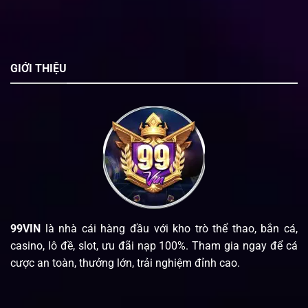
Điểm qua ưu điểm nổi bật hàng đầu tại trang chủ 99VIN
Bảo mật SSL 128-bit OTP 2 lớp:
99VIN
sử dụng
công nghệ mã hóa SSL 128-bit, tiêu chuẩn quốc
GIỚI THIỆU
tế, để bảo vệ dữ liệu cá nhân như số điện thoại,
email, và lịch sử giao dịch khỏi các cuộc tấn công
mạng, đạt tỷ lệ an ninh 99.9% theo kiểm định của
Gaming Laboratories International.
Nạp/rút siêu tốc trong 20 giây đến 10 phút: Hệ
thống giao dịch của
99VIN
được tối ưu hóa để
đạt tốc độ nhanh hơn 50% so với đối thủ, nạp tiền
hoàn tất trong 20-40 giây.
99VIN
là nhà cái hàng đầu với kho trò thể thao, bắn cá,
Kho game đa dạng 2.500+ tựa: Trang chủ
99VIN
casino, lô đề, slot, ưu đãi nạp 100%. Tham gia ngay để cá
sở hữu kho trò chơi phong phú hơn 2.500 tựa
cược an toàn, thưởng lớn, trải nghiệm đỉnh cao.
game. Cùng hệ thống nhà cung cấp hàng đầu
như JILI, Evolution Gaming, SABA Sports, CQ9,
hay PG Soft, đáp ứng mọi sở thích từ thể thao,