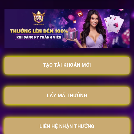
TẠO TÀI KHOẢN MỚI
LẤY MÃ THƯỞNG
LIÊN HỆ NHẬN THƯỞNG