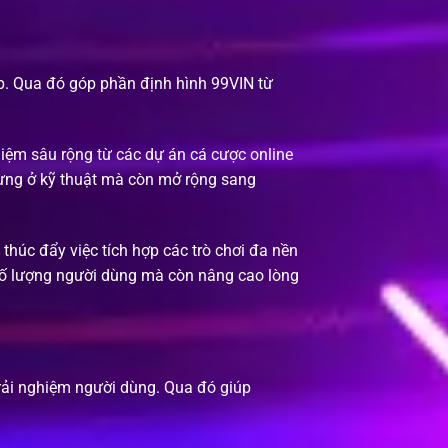
ập. Qua đó góp phần định hình 99VIN từ
ệm sâu rộng từ các dự án cá cược online
dừng ở kỹ thuật mà còn mở rộng sang
thúc đẩy việc tích hợp các trò chơi đa nền
 số lượng người dùng mà còn nâng cao lòng
trải nghiệm người dùng. Qua đó giúp