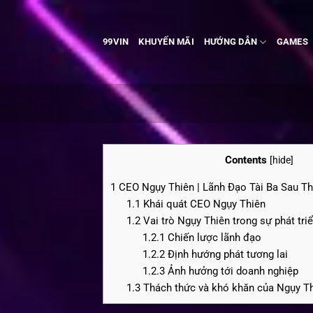
Bỏ
qua
99VIN
KHUYẾN MÃI
HƯỚNG DẪN
GAMES
nội
dung
9
Contents
[
hide
]
1
CEO Ngụy Thiên | Lãnh Đạo Tài Ba Sau T
1.1
Khái quát CEO Ngụy Thiên
1.2
Vai trò Ngụy Thiên trong sự phát tri
1.2.1
Chiến lược lãnh đạo
1.2.2
Định hướng phát tương lai
1.2.3
Ảnh hưởng tới doanh nghiệp
1.3
Thách thức và khó khăn của Ngụy T