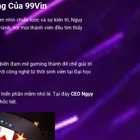
ng Của 99Vin
 nhìn chiến lược và sự kiên trì, Ngụy
hành, nơi mọi thành viên đều tìm thấy
ã biến đam mê gaming thành đế chế giải trí
i công nghệ từ thời sinh viên tại Đại học
 triển phần mềm nhỏ lẻ. Tại đây
CEO Ngụy
ốc liệt.