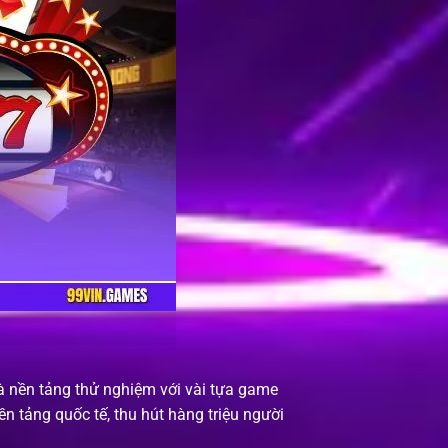
à nền tảng thử nghiệm với vài tựa game
 tảng quốc tế, thu hút hàng triệu người