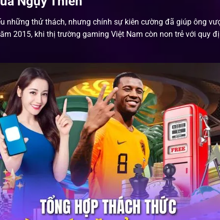
của Ngụy Thiên
ếu những thử thách, nhưng chính sự kiên cường đã giúp ông vư
năm 2015, khi thị trường gaming Việt Nam còn non trẻ với quy đ