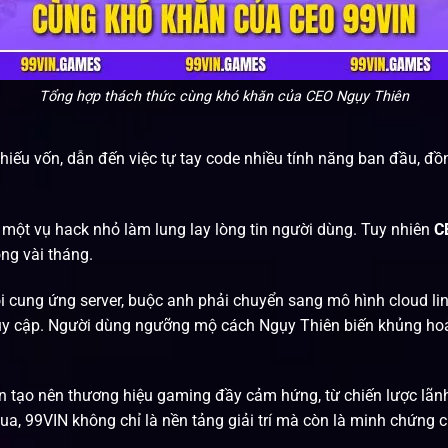
Tổng hợp thách thức cùng khó khăn của CEO Ngụy Thiên
hiếu vốn, dẫn đến việc tự tay code nhiều tính năng ban đầu, đồ
một vụ hack nhỏ làm lung lay lòng tin người dùng. Tuy nhiên
C
ong vài tháng.
 cung ứng server, buộc anh phải chuyển sang mô hình cloud lin
uy cập. Người dùng ngưỡng mộ cách Ngụy Thiên biến khủng hoản
ến tạo nên thương hiệu gaming đầy cảm hứng, từ chiến lược lãn
a, 99VIN không chỉ là nền tảng giải trí mà còn là minh chứng 