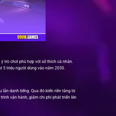
ý trò chơi phù hợp với sở thích cá nhân.
t 5 triệu người dùng vào năm 2030.
 lẫn danh tiếng. Qua đó biến nền tảng từ
rình vận hành, giảm chi phí phát triển lên