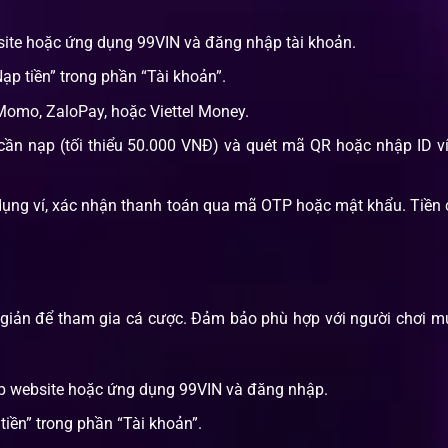
ite hoặc ứng dụng 99VIN và đăng nhập tài khoản.
ạp tiền” trong phần “Tài khoản”.
Momo, ZaloPay, hoặc Viettel Money.
 cần nạp (tối thiểu 50.000 VNĐ) và quét mã QR hoặc nhập ID v
dụng ví, xác nhận thanh toán qua mã OTP hoặc mật khẩu. Tiền
 giản để tham gia cá cược. Đảm bảo phù hợp với người chơi 
ập website hoặc ứng dụng 99VIN và đăng nhập.
iền” trong phần “Tài khoản”.