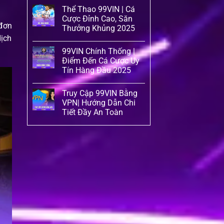
Thể Thao 99VIN | Cá
Cược Đỉnh Cao, Săn
 đơn
Thưởng Khủng 2025
dịch
99VIN Chính Thống |
Điểm Đến Cá Cược Uy
Tín Hàng Đầu 2025
Truy Cập 99VIN Bằng
VPN| Hướng Dẫn Chi
Tiết Đầy An Toàn