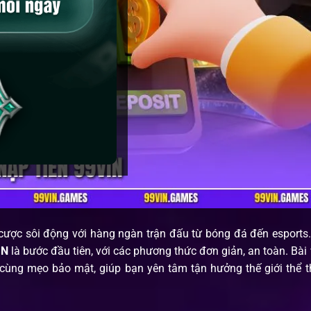
ược sôi động với hàng ngàn trận đấu từ bóng đá đến esports
IN
là bước đầu tiên, với các phương thức đơn giản, an toàn. Bài 
 cùng mẹo bảo mật, giúp bạn yên tâm tận hưởng thế giới thể 