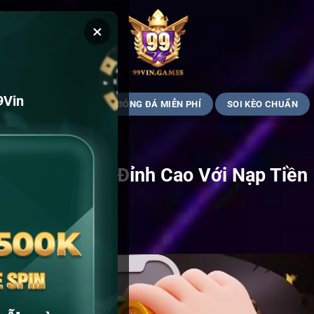
×
TIN TỨC
9Vin
CƯỢC NGAY
XEM BÓNG ĐÁ MIỄN PHÍ
SOI KÈO CHUẨN
hiệm Cá Cược Đỉnh Cao Với Nạp Tiền