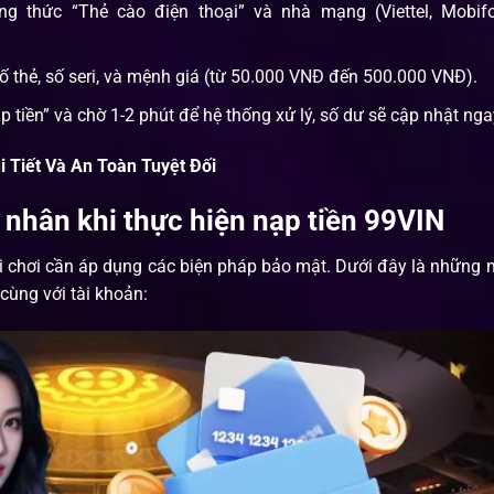
 thức “Thẻ cào điện thoại” và nhà mạng (Viettel, Mobifo
ố thẻ, số seri, và mệnh giá (từ 50.000 VNĐ đến 500.000 VNĐ).
tiền” và chờ 1-2 phút để hệ thống xử lý, số dư sẽ cập nhật nga
i Tiết Và An Toàn Tuyệt Đối
 nhân khi thực hiện nạp tiền 99VIN
i chơi cần áp dụng các biện pháp bảo mật. Dưới đây là những
cùng với tài khoản: