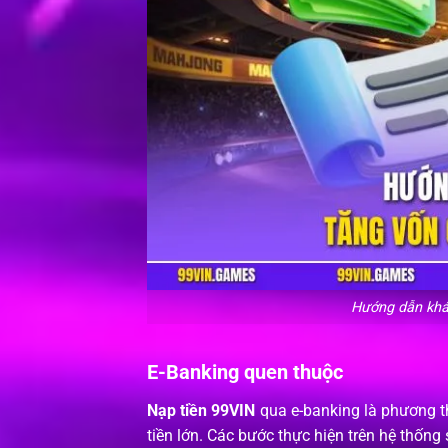
Hướng dẫn khá
E-Banking quen thuộc
Nạp tiền 99VIN
qua e-banking là phương t
tiền lớn. Các bước thực hiện trên hệ thống