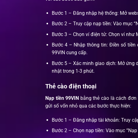
Bước 1 – Đăng nhập hệ thống: Mở webs
Bước 2 – Truy cập nạp tiền: Vào mục “N
Bước 3 – Chọn ví điện tử: Chọn ví như 
Bước 4 – Nhập thông tin: Điền số tiền
99VIN cung cấp.
Bước 5 – Xác minh giao dịch: Mở ứng 
nhật trong 1-3 phút.
Thẻ cào điện thoại
Nạp tiền 99VIN
bằng thẻ cào là cách đơn
gửi số vốn nhỏ qua các bước thực hiện:
Bước 1 – Đăng nhập tài khoản: Truy c
Bước 2 – Chọn nạp tiền: Vào mục “Nạp t