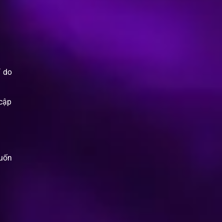
í do
 cập
muốn