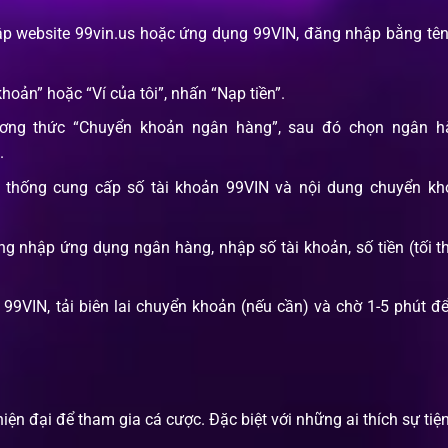
ập website 99vin.us hoặc ứng dụng 99VIN, đăng nhập bằng tên
oản” hoặc “Ví của tôi”, nhấn “Nạp tiền”.
ơng thức “Chuyển khoản ngân hàng”, sau đó chọn ngân h
.
ệ thống cung cấp số tài khoản 99VIN và nội dung chuyển kh
 nhập ứng dụng ngân hàng, nhập số tài khoản, số tiền (tối t
99VIN, tải biên lai chuyển khoản (nếu cần) và chờ 1-5 phút đ
hiện đại để tham gia cá cược. Đặc biệt với những ai thích sự tiện