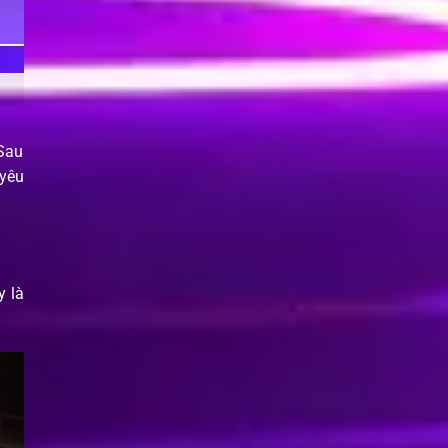
 Sau
 yêu
y là